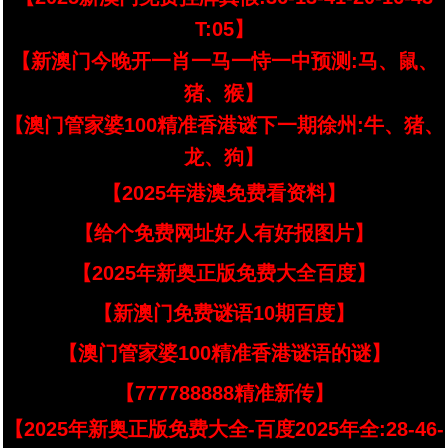
T:05】
【新澳门今晚开一肖一马一恃一中预测:马、鼠、
猪、猴】
【澳门管家婆100精准香港谜下一期徐州:牛、猪、
龙、狗】
【2025年港澳免费看资料】
【给个免费网址好人有好报图片】
【2025年新奥正版免费大全百度】
【新澳门免费谜语10期百度】
【澳门管家婆100精准香港谜语的谜】
【777788888精准新传】
【2025年新奥正版免费大全-百度2025年全:28-46-