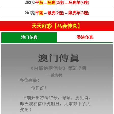
202期
平
马
→
马狗
(2连)→马狗羊(3连)
201期
平
鼠
→鼠虎(2连)→鼠虎羊(3连)
天天好彩【马会传真】
澳门传真
香港传真