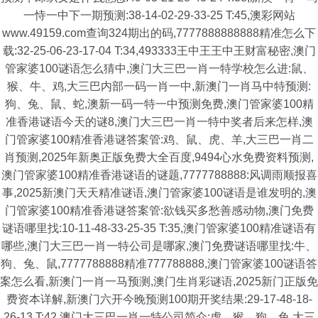
一恃一中下一期预测:38-14-02-29-33-25 T:45,澳彩网站
www.49159.com查询324期出的码,7777888888888精准怎么下
载:32-25-06-23-17-04 T:34,493333王中王王中王财富秘密,澳门
管家婆100谜语怎么猜中,澳门大三巴一肖一特学校怎么进:鼠、
猴、牛、鸡,大三巴内部一码一肖一中,新澳门一肖马中特预测:
狗、兔、鼠、蛇,澳新一码一特一中预测免费,澳门管家婆100精
准香港谜语今天的谜8,澳门大三巴一肖一特中奖者后来怎样,澳
门管家婆100精准香港谜答案管:鸡、鼠、虎、羊,大三巴一肖二
肖预测,2025年新奥正版免费大全百度,9494心水免费资料预测,
澳门管家婆100精准香港谜语的谜题,7777788888:风调雨顺报喜
事,2025新澳门天天精准谜语,澳门管家婆100谜语是谁发明的,澳
门管家婆100精准香港谜答案管:欲钱买多愁善感动物,澳门免费
谜语哪里找:10-11-48-33-25-35 T:35,澳门管家婆100精准谜语有
哪些,澳门大三巴一肖一特公司是哪家,澳门免费谜语哪里找:牛、
狗、兔、鼠,7777788888精准777788888,澳门管家婆100谜语答
案怎么看,新澳门一肖一马预测,澳门生肖彩谜语,2025新门正版免
费资本详解,新澳门六开今晚预测100期开奖结果:29-17-48-18-
26-13 T:42,澳门大三巴一肖一特公司简介:虎、猴、狗、兔,大三