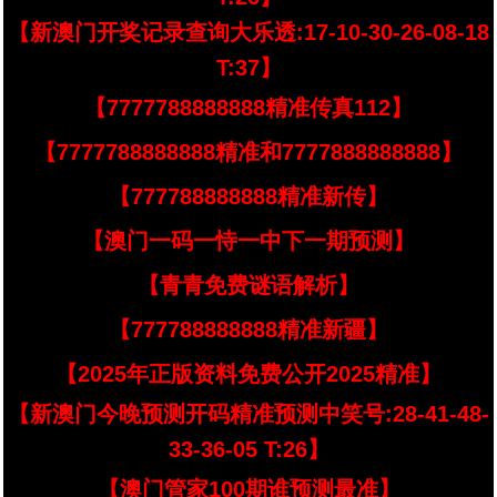
【新澳门开奖记录查询大乐透:17-10-30-26-08-18
T:37】
【7777788888888精准传真112】
【7777788888888精准和7777888888888】
【777788888888精准新传】
【澳门一码一恃一中下一期预测】
【青青免费谜语解析】
【777788888888精准新疆】
【2025年正版资料免费公开2025精准】
【新澳门今晚预测开码精准预测中笑号:28-41-48-
33-36-05 T:26】
【澳门管家100期谁预测最准】