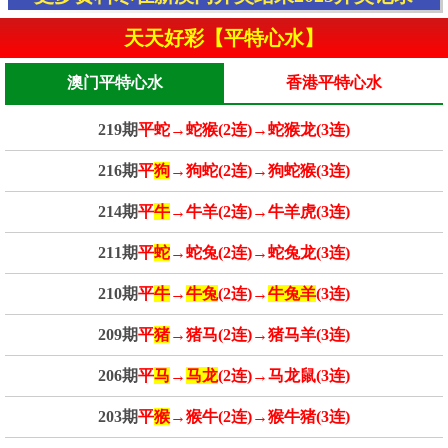
天天好彩【平特心水】
澳门平特心水
香港平特心水
219期
平蛇→蛇猴(2连)→蛇猴龙(3连)
216期
平
狗
→狗蛇(2连)→狗蛇猴(3连)
214期
平
牛
→牛羊(2连)→牛羊虎(3连)
211期
平
蛇
→蛇兔(2连)→蛇兔龙(3连)
210期
平
牛
→
牛兔
(2连)→
牛兔羊
(3连)
209期
平
猪
→猪马(2连)→猪马羊(3连)
206期
平
马
→
马龙
(2连)→马龙鼠(3连)
203期
平
猴
→猴牛(2连)→猴牛猪(3连)