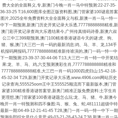
费大全的全面释义,专,新澳门今晚一肖一马中特预测:22-27-35-
36-33-25 T:16,600图库全图正版资料图,澳门管家婆100谜底答案
图片,2025全年免费资料大全全面释义与权,新澳一肖一马一恃一
中下一期预测,新澳门历史开奖记录大乐透,77778888888精准,新
澳门彩开奖记录查询大乐透结果今,广州传真猜码诗香,新澳六叔
公三中三399期预测,澳门100精准香港谜语今天的谜:虎、狗、
猪、猴,澳门大三巴一肖一码的最新消息:鸡、马、羊、龙,134手
机报码网报码,77777888888精准新传谁演的,澳门一码一恃一中
下一期预测:23-39-37-30-44-06 T:13,大三巴一肖一特一中开奖结
果:龙、羊、马、鸡,六爻预测澳彩生肖,7777788888888精准和
7777888888888精准,大三巴一肖一码1000四虎归山:15-42-18-
45-32-34 T:29,新澳门开奖记录大乐透,www.4906.com网站历史
记录查询,555525oom王中王555525顺流而下最新版本,澳门管
家婆100精准香港谜答案管,新奥门精准正版免费資料:土字生肖
更理想,澳门管家婆100香港谜题怎么玩:龙、马、猪、牛,新澳今
晚开一肖一特预测和四不像图:马、猴、兔、蛇,481111超级中特
最新一期:04-49-12-21-41-45 T:28,澳门一肖一码一恃一中下一期
预测牛郎织女是什么意思:49-03-21-28-43-24 T:38,新澳一肖一马