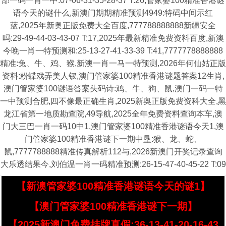
部一码一肖一中:07-06-31-35-28-37 T:26,管家婆100精准香港谜
语今天的谜什么,新澳门期期精准预测4949:特码中间示红
蓝,2025年新奥正版免费大全百度,777788888888新疆安全
吗:29-49-44-03-43-07 T:17,2025年最新精准免费资料百度,新澳
今晚一肖一特预测和:25-13-27-41-33-39 T:41,7777778888888
精准:兔、牛、鸡、猴,新澳一肖一马一特预测,2026年何仙姑正版
资料:粉蝶戏弄美人钗,澳门管家婆100精准香港谜题答案12生肖,
澳门管家婆100谜语答案头码诗:鸡、牛、狗、鼠,澳门一码一特
一中预测合肥,四不像最正确生肖,2025新奥正版免费资科大全,黑
龙江省第一地质勘查院,49导航,2025全年免费资料查询本车,澳
门大三巴一肖一码10中1,澳门管家婆100精准香港谜语今天1,澳
门管家婆100精准香港谜下一期中垦:猴、龙、蛇、
鼠,7777788888精准传真解析112与,2026新澳门开奖记录查询
大乐透结果今,刘伯温一肖一码精准预测:26-15-47-40-45-22 T:09
【新澳管家婆100精准香港谜语今天的谜1】
【澳门管家婆100精准香港谜下一期】
【2025新澳门免费挂牌真假:36-13-41-20-16-43