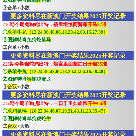
②图解特肖鼠猴
蛇
狗猪
③合单+小数
更多资料尽在新澳门开奖结果2025开奖记录
216期今期免狗蛇出特，镜里堪惊两鬓霜
开马37准
①
杀羊牛龙（12.24.36.48.06.18.30.42.03.15.27.39）
②图解特肖免狗蛇鼠
马
③合单+小数
更多资料尽在新澳门开奖结果2025开奖记录
213期今期猴蛇鸡出特，蟾宫里面擎红日
开猴35准
①
杀羊牛兔（12.24.36.48.06.18.30.42.04.16.28.40）
②图解特肖
猴
蛇鸡虎龙
③
合双
+小数
更多资料尽在新澳门开奖结果2025开奖记录
212期今期羊狗虎出特，一日千里如旋风
开牛06准
①
杀鸡鼠猴（10.22.34.46.07.19.31.43.11.23.35.47）
②图解特肖羊狗虎蛇
牛
③
合双
+大数
更多资料尽在新澳门开奖结果2025开奖记录