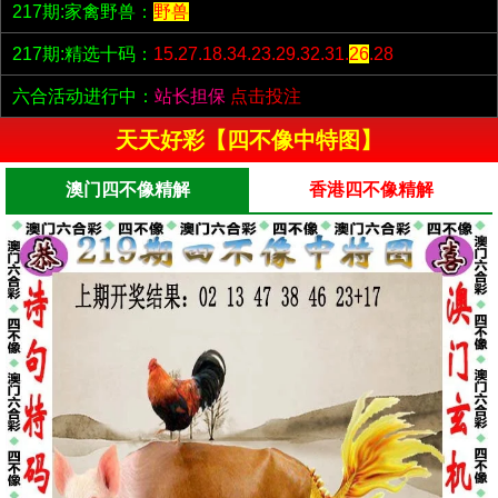
217期:家禽野兽：
野兽
217期:精选十码：
15.27.18.34.23.29.32.31.
26
.28
六合活动进行中：
站长担保
点击投注
天天好彩【四不像中特图】
澳门四不像精解
香港四不像精解